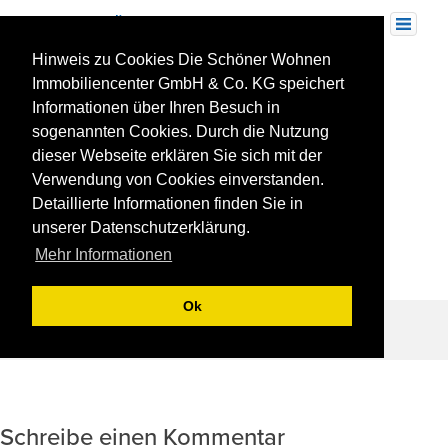
Skip
to
Toggle
navigation
content
Hinweis zu Cookies Die Schöner Wohnen
Illu Sachsenheim Jahnstraße – Kopie
Immobiliencenter GmbH & Co. KG speichert
Informationen über Ihren Besuch in
sogenannten Cookies. Durch die Nutzung
dieser Webseite erklären Sie sich mit der
Verwendung von Cookies einverstanden.
Detaillierte Informationen finden Sie in
unserer Datenschutzerklärung.
Mehr Informationen
Ok
Beitragsnavigation
REFERENZ: SACHSENHEIM-BISSINGER
STRAßE/JAHNSTRAßE
Schreibe einen Kommentar