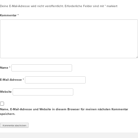
Deine E-Mail-Adresse wird nicht veröffentlicht.
Erforderliche Felder sind mit
*
markiert
Kommentar
*
Name
*
E-Mail-Adresse
*
Website
Name, E-Mail-Adresse und Website in diesem Browser für meinen nächsten Kommentar
speichern.
Alternative: