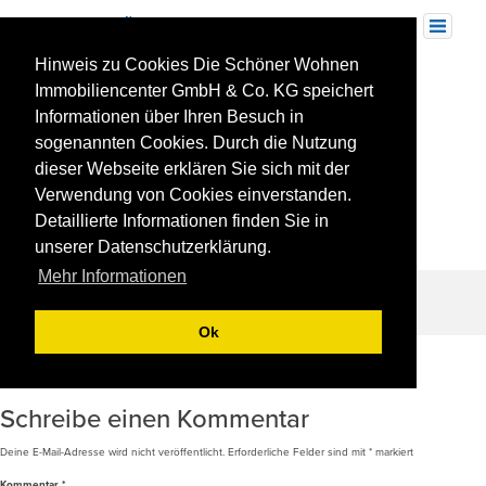
Skip
to
Toggle
navigation
content
Hinweis zu Cookies Die Schöner Wohnen
Illu Sachsenheim für Homepage
Immobiliencenter GmbH & Co. KG speichert
Informationen über Ihren Besuch in
sogenannten Cookies. Durch die Nutzung
dieser Webseite erklären Sie sich mit der
Verwendung von Cookies einverstanden.
Detaillierte Informationen finden Sie in
unserer Datenschutzerklärung.
Mehr Informationen
Ok
Beitragsnavigation
REFERENZ: SACHSENHEIM-BISSINGER
STRAßE/JAHNSTRAßE
Schreibe einen Kommentar
Deine E-Mail-Adresse wird nicht veröffentlicht.
Erforderliche Felder sind mit
*
markiert
Kommentar
*