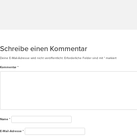
Beitragsnavigation
REFERENZ: SACHSENHEIM-BISSINGER STRAßE/JAHNSTRAßE
Schreibe einen Kommentar
Deine E-Mail-Adresse wird nicht veröffentlicht.
Erforderliche Felder sind mit
*
markiert
Kommentar
*
Name
*
E-Mail-Adresse
*