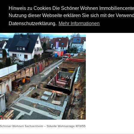
Skip
to
Hinweis zu Cookies Die Schöner Wohnen Immobiliencenter
content
Nutzung dieser Webseite erklären Sie sich mit der Verwend
Dezember 2018 – Tiefbau
Datenschutzerklärung.
Mehr Informationen
Schöner Wohnen Sachsenheim – Stilvolle Wohnanlage KFW55