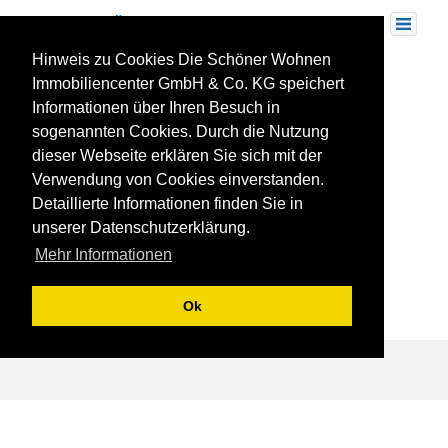
Skip
to
Toggle
navigation
content
Hinweis zu Cookies Die Schöner Wohnen
Herrmann-Löns-Straße
Immobiliencenter GmbH & Co. KG speichert
Informationen über Ihren Besuch in
sogenannten Cookies. Durch die Nutzung
dieser Webseite erklären Sie sich mit der
Verwendung von Cookies einverstanden.
Detaillierte Informationen finden Sie in
unserer Datenschutzerklärung.
Mehr Informationen
Ok
Beitragsnavigation
REFERENZ: Wohnanlage „Atriumpark“ in
Ludwigsburg-Ossweil