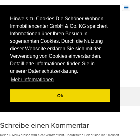
Skip
to
Toggle
navigation
content
Hinweis zu Cookies Die Schöner Wohnen
Immobiliencenter GmbH & Co. KG speichert
Informationen über Ihren Besuch in
sogenannten Cookies. Durch die Nutzung
dieser Webseite erklären Sie sich mit der
Verwendung von Cookies einverstanden.
Detaillierte Informationen finden Sie in
unserer Datenschutzerklärung.
Mehr Informationen
Ok
Beitragsnavigation
REFERENZ: Tamm „Keltercarré“
Schreibe einen Kommentar
Deine E-Mail-Adresse wird nicht veröffentlicht.
Erforderliche Felder sind mit
*
markiert