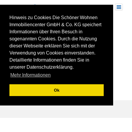
Skip
to
Toggle
navigation
content
Hinweis zu Cookies Die Schöner Wohnen
07-04-2017
Immobiliencenter GmbH & Co. KG speichert
Informationen über Ihren Besuch in
sogenannten Cookies. Durch die Nutzung
dieser Webseite erklären Sie sich mit der
Verwendung von Cookies einverstanden.
Detaillierte Informationen finden Sie in
unserer Datenschutzerklärung.
Mehr Informationen
Ok
Beitragsnavigation
REFERENZ: Stadt Carré in Ludwigsburg