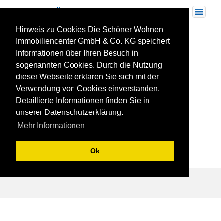
Skip
to
Toggle
navigation
content
Hinweis zu Cookies Die Schöner Wohnen
08.03.2016-2
Immobiliencenter GmbH & Co. KG speichert
Informationen über Ihren Besuch in
sogenannten Cookies. Durch die Nutzung
dieser Webseite erklären Sie sich mit der
Verwendung von Cookies einverstanden.
Detaillierte Informationen finden Sie in
unserer Datenschutzerklärung.
Mehr Informationen
Ok
Beitragsnavigation
REFERENZ: Stadt Carré in Ludwigsburg