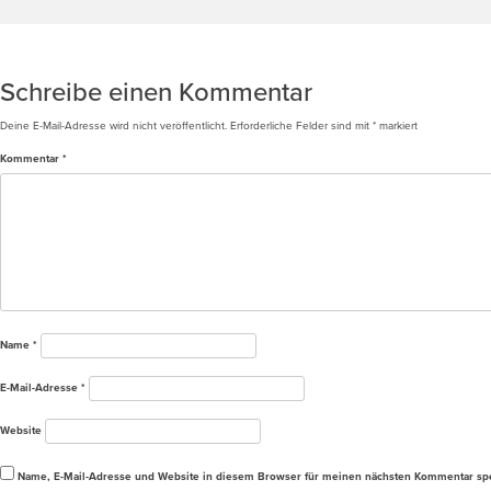
Beitragsnavigation
REFERENZ: S-ZUFFENHAUSEN – WOHNEN UND EINKAUFEN
Schreibe einen Kommentar
Deine E-Mail-Adresse wird nicht veröffentlicht.
Erforderliche Felder sind mit
*
markiert
Kommentar
*
Name
*
E-Mail-Adresse
*
Website
Name, E-Mail-Adresse und Website in diesem Browser für meinen nächsten Kommentar sp