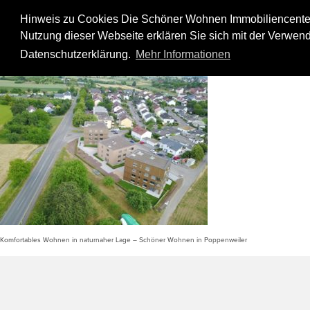
Skip
to
Hinweis zu Cookies Die Schöner Wohnen Immobiliencenter
content
Nutzung dieser Webseite erklären Sie sich mit der Verwend
Drohnenbild Poppenweiler
Datenschutzerklärung.
Mehr Informationen
Komfortables Wohnen in naturnaher Lage – Schöner Wohnen in Poppenweiler