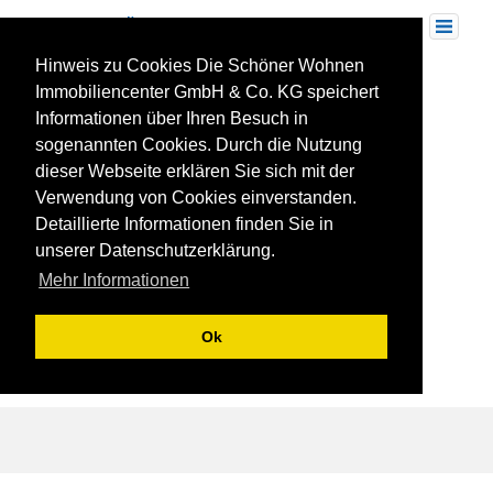
Skip
to
Toggle
navigation
content
Hinweis zu Cookies Die Schöner Wohnen
Drohnenbild Poppenweiler
Immobiliencenter GmbH & Co. KG speichert
Informationen über Ihren Besuch in
sogenannten Cookies. Durch die Nutzung
dieser Webseite erklären Sie sich mit der
Verwendung von Cookies einverstanden.
Detaillierte Informationen finden Sie in
unserer Datenschutzerklärung.
Mehr Informationen
Ok
Komfortables Wohnen in naturnaher Lage – Schöner Wohnen in Poppenweiler