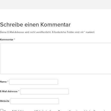
Beitragsnavigation
Bissinger Haus 2_02_klein
Schreibe einen Kommentar
Deine E-Mail-Adresse wird nicht veröffentlicht.
Erforderliche Felder sind mit
*
markiert
Kommentar
*
Name
*
E-Mail-Adresse
*
Website