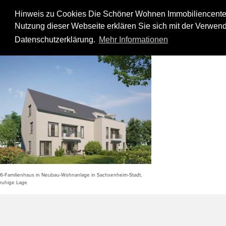
Skip
to
Hinweis zu Cookies Die Schöner Wohnen Immobiliencenter
content
Nutzung dieser Webseite erklären Sie sich mit der Verwend
Bissinger Haus 2_02_klein
Datenschutzerklärung.
Mehr Informationen
6-Familienhaus in Neubau-Wohnanlage in Sachsenheim-Stadt,
ruhige Lage