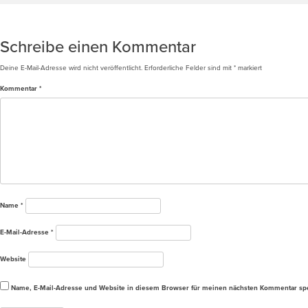
Beitragsnavigation
August 21_Fenstereinbau
Schreibe einen Kommentar
Deine E-Mail-Adresse wird nicht veröffentlicht.
Erforderliche Felder sind mit
*
markiert
Kommentar
*
Name
*
E-Mail-Adresse
*
Website
Name, E-Mail-Adresse und Website in diesem Browser für meinen nächsten Kommentar sp