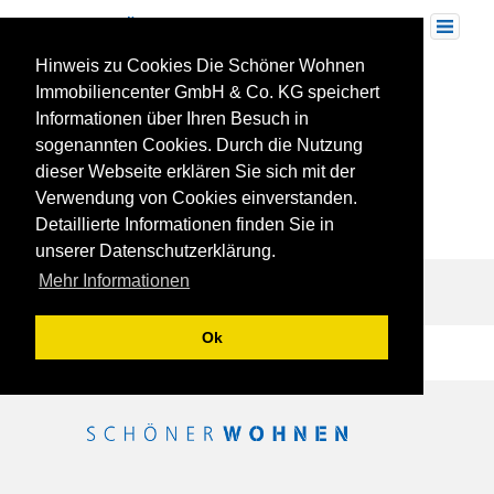
Skip
to
Toggle
navigation
content
Hinweis zu Cookies Die Schöner Wohnen
Energieeffizientes Bauen
Immobiliencenter GmbH & Co. KG speichert
Informationen über Ihren Besuch in
Artikel in der Ludwigsburger Kreiszeitung vom 01.07.2018
sogenannten Cookies. Durch die Nutzung
„Energieeffizientes Bauen“
dieser Webseite erklären Sie sich mit der
hier weiterlesen
:
https://schoener-wohnen-lb.de/wp-
Verwendung von Cookies einverstanden.
content/uploads/2018/08/LKZ_01_07_18_Energieeffizientes-Bauen.jpg
Detaillierte Informationen finden Sie in
unserer Datenschutzerklärung.
Mehr Informationen
Ok
Beitragsnavigation
IMMOBILIENNEWS, AUSGABE 1, APRIL 2018
3-Fragen-an …. Klaus Holzwarth