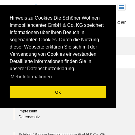
Skip
to
Toggle
navigation
content
Hinweis zu Cookies Die Schöner Wohnen
Exklusive 4-Zimmer-Maisonette-Wohnung in der
Immobiliencenter GmbH & Co. KG speichert
City – Erstbezug!
Informationen über Ihren Besuch in
sogenannten Cookies. Durch die Nutzung
dieser Webseite erklären Sie sich mit der
Verwendung von Cookies einverstanden.
Beitragsnavigation
Detaillierte Informationen finden Sie in
Exklusive 3-Zimmer-Stadtwohnung – Erstbezug!
Exklusive 2-Zimmer-Stadtwohnung – Erstbezug!
unserer Datenschutzerklärung.
Mehr Informationen
Ok
© 2026 Schöner Wohnen
Impressum
Datenschutz
Schöner Wohnen Immobiliencenter GmbH & Co. KG